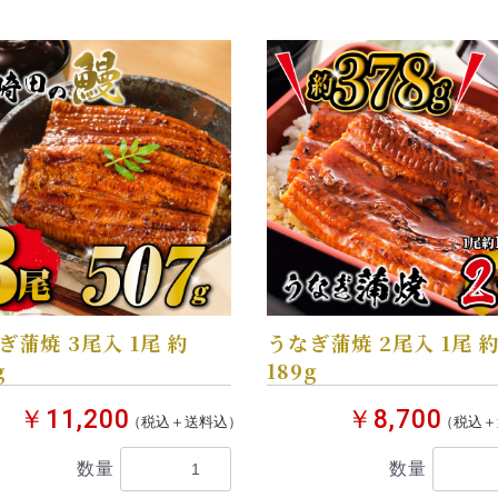
ぎ蒲焼 3尾入 1尾 約
うなぎ蒲焼 2尾入 1尾 
g
189g
￥11,200
￥8,700
（税込＋送料込）
（税込＋
数量
数量