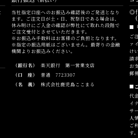
◎
と
当社指定口座へのお振込み確認後のご発送となり
(
ます。ご注文日が土・日、祝祭日である場合は、
休み明けにご入金の確認が弊社にて取れた段階で
■
ご注文受付とさせていただきます。
ご
※お振込み手数料はお客様のご負担となります。
ァ
※指定の振込用紙はございません。最寄りの金融
機関よりお振込みください。
け
請
（銀行名）
楽天銀行 第一営業支店
お
郵
（口 座）
普通 7723307
（名 義）
株式会社鹿児島ここまる
■
代
イ
サ
人
ご利
す