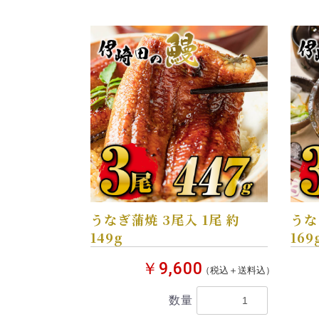
うなぎ蒲焼 3尾入 1尾 約
うな
149g
169
￥9,600
（税込＋送料込）
数量