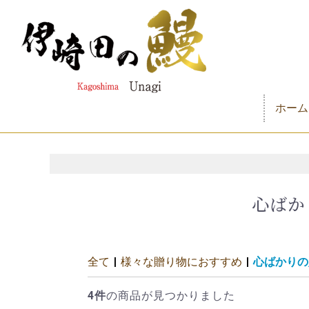
ホーム
心ばか
全て
|
様々な贈り物におすすめ
|
心ばかりの
4件
の商品が見つかりました