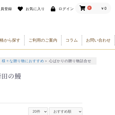
0
￥0
会員登録
お気に入り
ログイン
格から探す
ご利用のご案内
コラム
お問い合わせ
,000円以下
,500円以下
,000円以下
,000円以下
,000円以下
0,000円以下
1,000円以下
2,000円以下
3,000円以下
5,000円以下
7,000円以下
9,000円以下
1,000円以下
3,000円以下
0,000円以下
＞
様々な贈り物におすすめ
＞
心ばかりの贈り物詰合せ
崎田の鰻