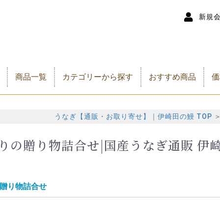
新規
商品一覧
カテゴリーから探す
おすすめ商品
価
うなぎ 蒲焼き
きざみうなぎ
プレミアム
うなぎお得セット
うなぎ 白焼き
うなぎ蒲焼・白焼 詰合
様々な贈り物におすすめ
5
6
7
8
9
1
1
1
1
1
1
1
2
2
3
せ
うなぎ【通販・お取り寄せ】｜伊崎田の鰻 TOP
りの贈り物詰合せ|国産うなぎ通販 伊
贈り物詰合せ