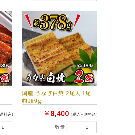
約
国産 うなぎ白焼 2尾入 1尾
約189g
￥8,400
送料込）
（税込＋送料込）
数量