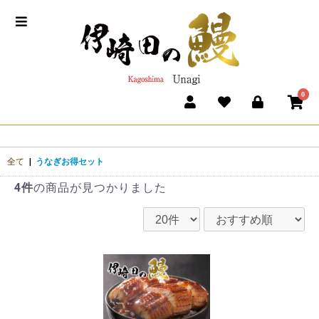
0
全て
|
うなぎお得セット
4件
の商品が見つかりました