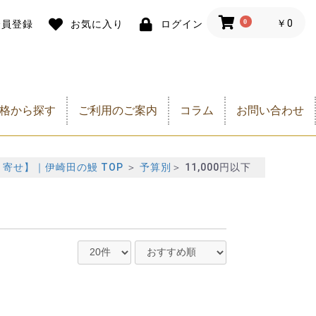
0
￥0
会員登録
お気に入り
ログイン
格から探す
ご利用のご案内
コラム
お問い合わせ
,000円以下
,500円以下
,000円以下
,000円以下
,000円以下
0,000円以下
1,000円以下
2,000円以下
3,000円以下
5,000円以下
7,000円以下
9,000円以下
1,000円以下
3,000円以下
0,000円以下
寄せ】｜伊崎田の鰻 TOP
＞
予算別
＞
11,000円以下