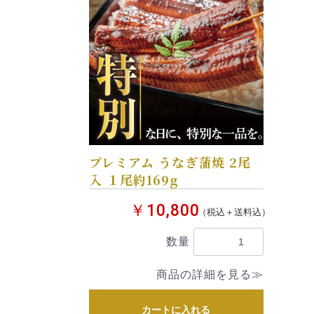
プレミアム うなぎ蒲焼 2尾
入 １尾約169g
￥10,800
（税込＋送料込）
数量
商品の詳細を見る≫
カートに入れる