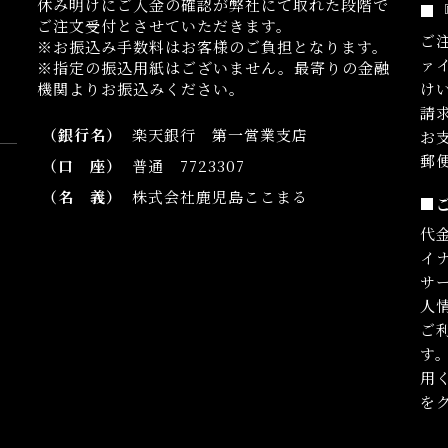
休み明けにご入金の確認が弊社にて取れた段階で
■
ご注文受付とさせていただきます。
ご
※お振込み手数料はお客様のご負担となります。
ァ
※指定の振込用紙はございません。最寄りの金融
機関よりお振込みください。
け
請
（銀行名）
楽天銀行 第一営業支店
お
郵
（口 座）
普通 7723307
（名 義）
株式会社鹿児島ここまる
■
代
イ
サ
人
ご利
す
用
を