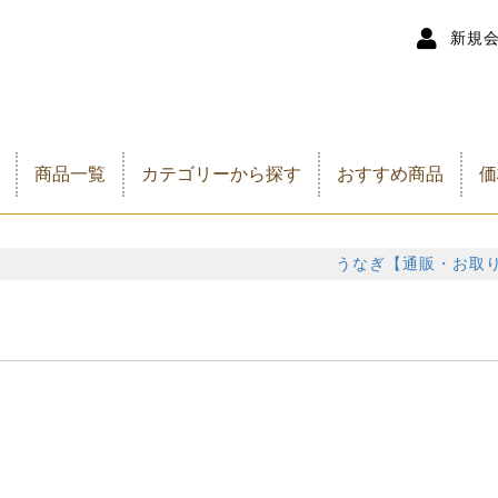
新規
商品一覧
カテゴリーから探す
おすすめ商品
価
うなぎ 蒲焼き
きざみうなぎ
プレミアム
うなぎお得セット
うなぎ 白焼き
うなぎ蒲焼・白焼 詰合
様々な贈り物におすすめ
5
6
7
8
9
1
1
1
1
1
1
1
2
2
3
せ
うなぎ【通販・お取り