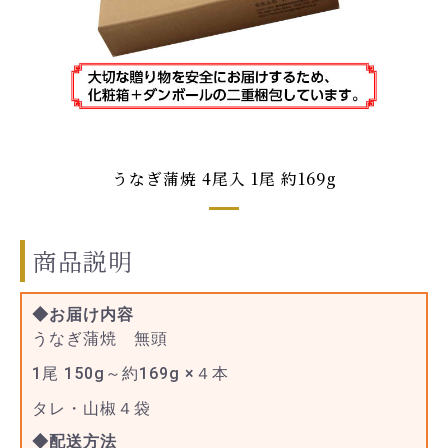
うなぎ蒲焼 4尾入 1尾 約169g
商品説明
◆お届け内容
うなぎ蒲焼 無頭
1尾 150g～約169g ×４本
タレ・山椒４袋
◆配送方法